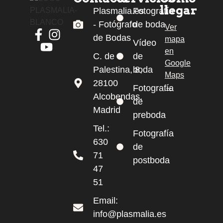
llegar
Plasmalia.es
Fotografía
- Fotógrafo
de boda
Ver
de Bodas
mapa
Facebook de Plasmalia
Instagram de Plasmalia
Vídeo
en
YouTube de Plasmalia
C. de
de
Google
Palestina, 8,
boda
Maps
28100
→
Fotografía
Alcobendas,
de
Madrid
preboda
Tel.:
Fotografía
630
de
71
postboda
47
51
Email:
info@plasmalia.es