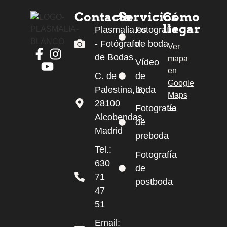
Contacta
Servicios
Cómo
llegar
Plasmalia.es
Fotografía
- Fotógrafo
de boda
Ver
de Bodas
mapa
Facebook de Plasmalia
Instagram de Plasmalia
Vídeo
en
YouTube de Plasmalia
C. de
de
Google
Palestina, 8,
boda
Maps
28100
→
Fotografía
Alcobendas,
de
Madrid
preboda
Tel.:
Fotografía
630
de
71
postboda
47
51
Email: