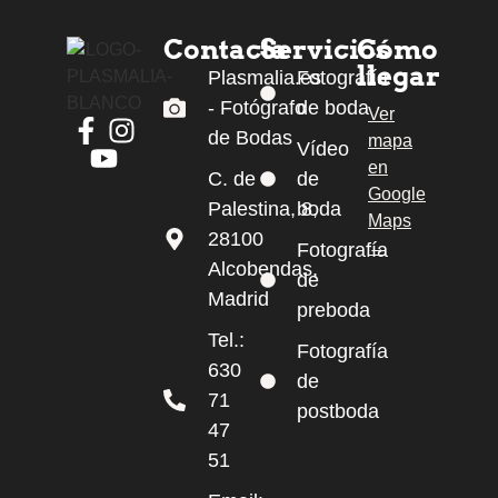
Contacta
Servicios
Cómo
llegar
Plasmalia.es
Fotografía
- Fotógrafo
de boda
Ver
de Bodas
mapa
Facebook de Plasmalia
Instagram de Plasmalia
Vídeo
en
YouTube de Plasmalia
C. de
de
Google
Palestina, 8,
boda
Maps
28100
→
Fotografía
Alcobendas,
de
Madrid
preboda
Tel.:
Fotografía
630
de
71
postboda
47
51