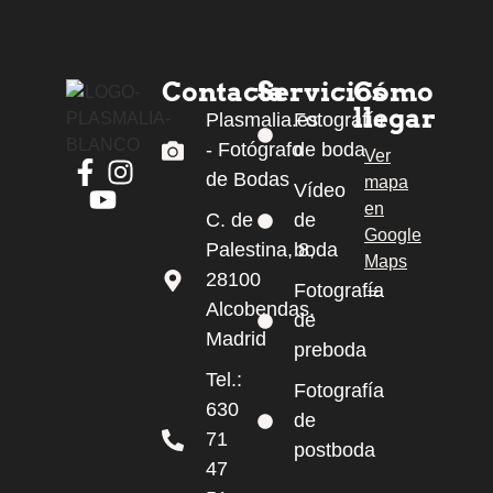
Contacta
Servicios
Cómo
llegar
Plasmalia.es
Fotografía
- Fotógrafo
de boda
Ver
de Bodas
mapa
Facebook de Plasmalia
Instagram de Plasmalia
Vídeo
en
YouTube de Plasmalia
C. de
de
Google
Palestina, 8,
boda
Maps
28100
→
Fotografía
Alcobendas,
de
Madrid
preboda
Tel.:
Fotografía
630
de
71
postboda
47