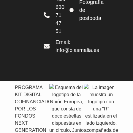
Fotografía
630
de
71
postboda
47
51
Email:
info@plasmalia.es
PROGRAMA
KIT DIGITAL
COFINANCIADO
POR LOS
FONDOS
NEXT
GENERATION